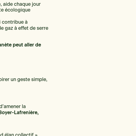
e, aide chaque jour
te écologique
i contribue à
de gaz à effet de serre
anète peut aller de
irer un geste simple,
 d’amener la
Boyer-Lafrenière,
 élan collectif »,