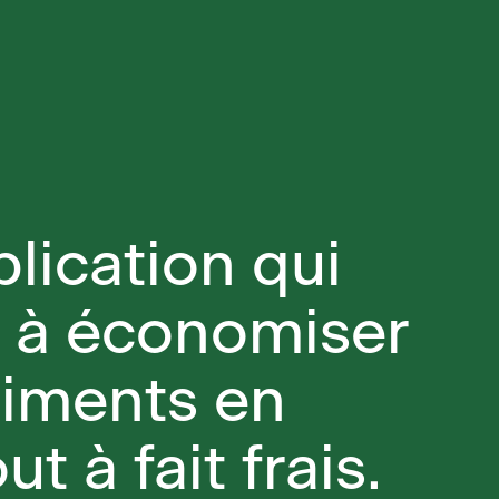
plication qui
e à économiser
liments en
ut à fait frais.