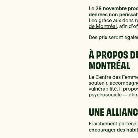
28 novembre pro
Le
denrées non périssab
Leo grâce aux dons re
de Montréal
, afin d’
prix
Des
seront égalem
À PROPOS D
MONTRÉAL
Le Centre des Femme
soutenir, accompagner 
vulnérabilité. Il pro
psychosociale — afin 
UNE ALLIANC
Fraîchement partenair
encourager des habitu