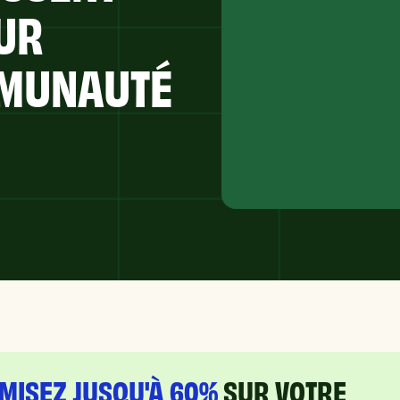
UR
MMUNAUTÉ
MISEZ JUSQU'À 60%
SUR VOTRE