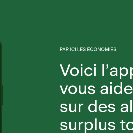
PAR ICI LES ÉCONOMIES
Voici l’ap
vous aid
sur des a
surplus to