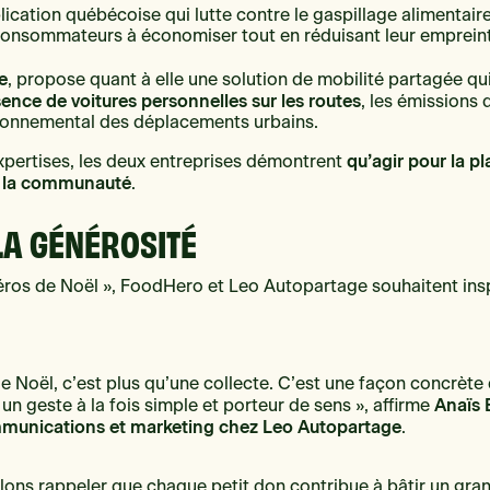
plication québécoise qui lutte contre le gaspillage alimentair
 consommateurs à économiser tout en réduisant leur emprein
e
, propose quant à elle une solution de mobilité partagée qu
ence de voitures personnelles sur les routes
, les émissions 
ironnemental des déplacements urbains.
qu’agir pour la pl
xpertises, les deux entreprises démontrent
 à la communauté
.
LA GÉNÉROSITÉ
éros de Noël », FoodHero et Leo Autopartage souhaitent insp
.
de Noël, c’est plus qu’une collecte. C’est une façon concrète
Anaïs 
 geste à la fois simple et porteur de sens », affirme
munications et marketing chez Leo Autopartage
.
ons rappeler que chaque petit don contribue à bâtir un grand