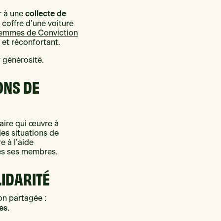
collecte de
er à une
e coffre d’une voiture
Femmes de Conviction
f et réconfortant.
r générosité.
ONS DE
ire qui œuvre à
des situations de
e à l’aide
tes ses membres.
LIDARITÉ
on partagée :
es.