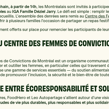
chain
, à partir de 1
h
4
, les Montréalais sont invités à particip
les
IGA Famille Déziel Jarry
au
. Le défi est simple : remplir l
cueillis. L’ensemble des denrées sera remis au
Centre des 
offrir à plusieurs familles l'occasion de partager un repas festi
ent offerts sur place pour remercier les participants de leu
U CENTRE DES FEMMES DE CONVICTI
s de Convictions de Montréal est un organisme communauta
et outiller les femmes, en particulier celles qui traversent 
pose une gamme de services essentiels — du soutien alimentair
de promouvoir l’inclusion, la sécurité et le bien-être de tou
E ENTRE ÉCORESPONSABILITÉ ET SO
es, FoodHero et Leo Autopartage s’allient autour d’une visi
des de vie plus durables, plus responsables et plus solidair